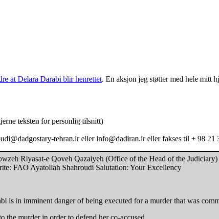
re at Delara Darabi blir henrettet
. En aksjon jeg støtter med hele mitt 
ne teksten for personlig tilsnitt)
udi@dadgostary-tehran.ir eller info@dadiran.ir eller fakses til + 98 2
eh Riyasat-e Qoveh Qazaiyeh (Office of the Head of the Judiciary) Pa
write: FAO Ayatollah Shahroudi Salutation: Your Excellency
abi is in imminent danger of being executed for a murder that was com
to the murder in order to defend her co-accused.