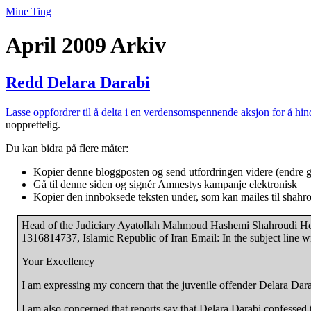
Mine Ting
April 2009 Arkiv
Redd Delara Darabi
Lasse oppfordrer til å delta i en verdensomspennende aksjon for å hind
uopprettelig.
Du kan bidra på flere måter:
Kopier denne bloggposten og send utfordringen videre (endre gjer
Gå til denne siden og signér Amnestys kampanje elektronisk
Kopier den innboksede teksten under, som kan mailes til shahro
Head of the Judiciary Ayatollah Mahmoud Hashemi Shahroudi Howz
1316814737, Islamic Republic of Iran Email: In the subject line 
Your Excellency
I am expressing my concern that the juvenile offender Delara Dar
I am also concerned that reports say that Delara Darabi confessed 