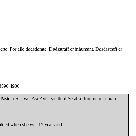
hjerte. For alle dødsdømte. Dødsstraff er inhumant. Døsdsstraff er
1 3390 4986
steur St., Vali Asr Ave., south of Serah-e Jomhouri Tehran
mitted when she was 17 years old.