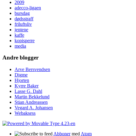
2009
adecco-ligaen
bursdag
dødsstraff
friluftsliv
jentene
kaffe
kopisperre
media
Andre blogger
Arve Bersvendsen
Digme
Hjorten
Kyrre Baker
Lasse G. Dahl
Martin Bekkelund
Stian Andreassen
Vegard A. Johansen
Webaksess
Abboner
med
Atom