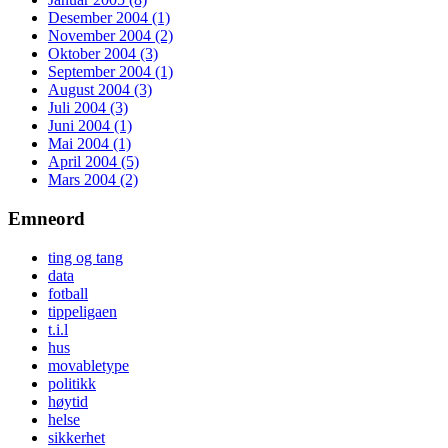
Desember 2004 (1)
November 2004 (2)
Oktober 2004 (3)
September 2004 (1)
August 2004 (3)
Juli 2004 (3)
Juni 2004 (1)
Mai 2004 (1)
April 2004 (5)
Mars 2004 (2)
Emneord
ting og tang
data
fotball
tippeligaen
t.i.l
hus
movabletype
politikk
høytid
helse
sikkerhet