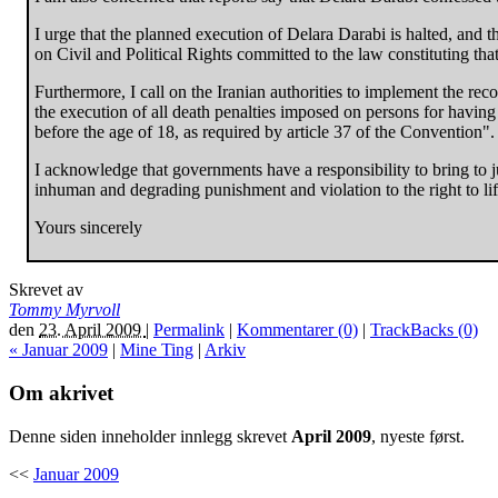
I urge that the planned execution of Delara Darabi is halted, and
on Civil and Political Rights committed to the law constituting th
Furthermore, I call on the Iranian authorities to implement the r
the execution of all death penalties imposed on persons for havin
before the age of 18, as required by article 37 of the Convention".
I acknowledge that governments have a responsibility to bring to ju
inhuman and degrading punishment and violation to the right to lif
Yours sincerely
Skrevet av
Tommy Myrvoll
den
23. April 2009
|
Permalink
|
Kommentarer (0)
|
TrackBacks (0)
« Januar 2009
|
Mine Ting
|
Arkiv
Om akrivet
Denne siden inneholder innlegg skrevet
April 2009
, nyeste først.
<<
Januar 2009