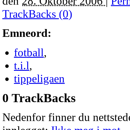
den
28. Oktober 2006
|
Per
TrackBacks (0)
Emneord
:
fotball
,
t.i.l
,
tippeligaen
0 TrackBacks
Nedenfor finner du nettstede