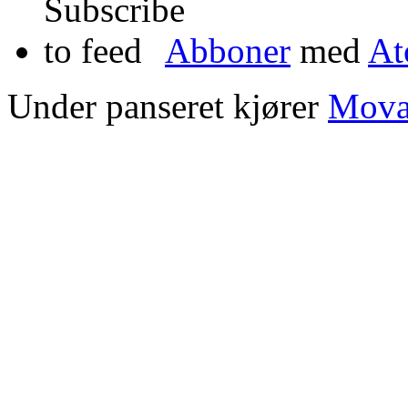
Abboner
med
A
Under panseret kjører
Mova